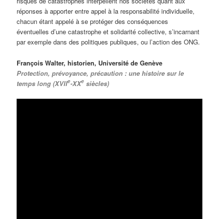
risques de catastrophes interpellent nos sociétés quant aux
réponses à apporter entre appel à la responsabilité individuelle,
chacun étant appelé à se protéger des conséquences
éventuelles d’une catastrophe et solidarité collective, s’incarnant
par exemple dans des politiques publiques, ou l’action des ONG.
François Walter, historien, Université de Genève
Protection, prévoyance, précaution : une histoire sur le
e
e
temps long (XVII
-XX
siècles)